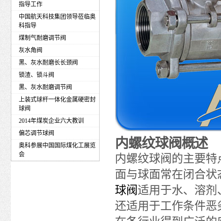
指导工作
中国航天科技集团领导莅临奥
科指导
煤制气耐磨调节阀
灰水角阀
黑、灰水耐磨长长颈阀
锁渣、锁斗阀
黑、灰水耐磨调节阀
上装式球杆一体化金属硬密封
球阀
2014年煤炭企业六大教训
偏芯调节球阀
内螺纹球阀概述
奥科参展中国国际煤化工展览
会
内螺纹球阀的主要特
面与球面常在闭合状
球阀
适用于水、溶剂
还适用于工作条件恶