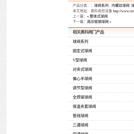
产品分类：：
球阀系列
-
内螺纹球阀
本文地址：奥科自控设备
http://www.cn
上一篇：
« 整体式球阀
下一篇：
高压锻钢球阀 »
相关
奥科
阀门产品
球阀系列
固定式球阀
V型球阀
对夹式球阀
偏心半球阀
调节型球阀
全焊接球阀
保温夹套球阀
管线球阀
三通球阀