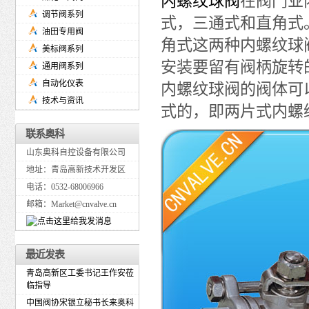
内螺纹球阀
在阀门业
调节阀系列
式，三通式和直角式
油田专用阀
角式这两种内螺纹球
美标阀系列
安装要留有阀柄旋转
通用阀系列
自动化仪表
内螺纹球阀的阀体可
技术与资讯
式的，即两片式内螺
联系奥科
山东奥科自控设备有限公司
地址：青岛高新技术开发区
电话：0532-68006966
邮箱：Market@cnvalve.cn
最近发表
青岛高新区工委书记王作安莅
临指导
中国阀协宋银立秘书长来奥科