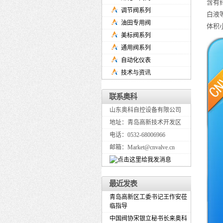
含有
调节阀系列
白液
油田专用阀
体积
美标阀系列
通用阀系列
自动化仪表
技术与资讯
联系奥科
山东奥科自控设备有限公司
地址：青岛高新技术开发区
电话：0532-68006966
邮箱：Market@cnvalve.cn
最近发表
青岛高新区工委书记王作安莅
临指导
中国阀协宋银立秘书长来奥科