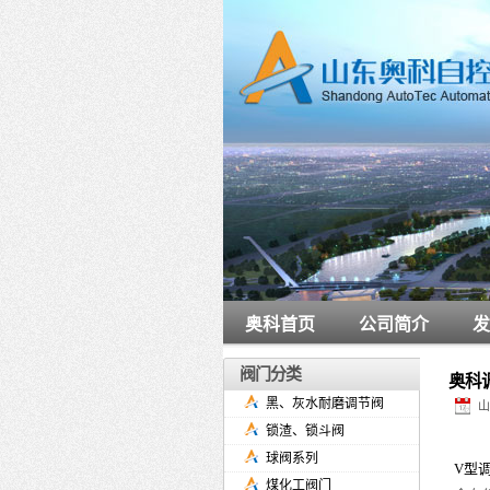
奥科首页
公司简介
发
阀门分类
奥科
黑、灰水耐磨调节阀
山
锁渣、锁斗阀
球阀系列
V型
煤化工阀门