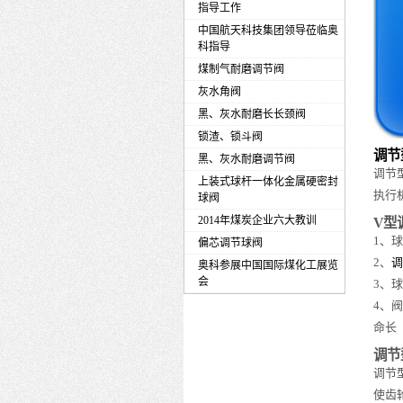
指导工作
中国航天科技集团领导莅临奥
科指导
煤制气耐磨调节阀
灰水角阀
黑、灰水耐磨长长颈阀
锁渣、锁斗阀
调节
黑、灰水耐磨调节阀
调节
上装式球杆一体化金属硬密封
执行
球阀
2014年煤炭企业六大教训
V型
1、
偏芯调节球阀
2、
调
奥科参展中国国际煤化工展览
会
3、
4、
命长
调节
调节
使齿