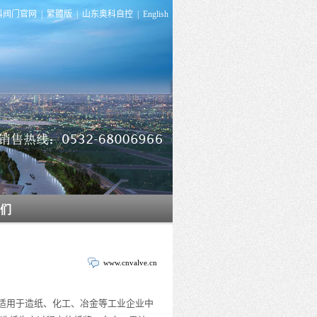
科阀门官网
|
繁體版
|
山东奥科自控
|
English
们
www.cnvalve.cn
适用于造纸、化工、冶金等工业企业中