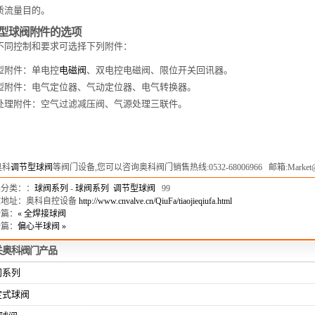
质流量目的。
型球阀附件的选项
不同控制和要求可选择下列附件：
型附件：单电控
电磁阀
、双电控电磁阀、限位开关回讯器。
型附件：电气定位器、气动定位器、电气转换器。
处理附件：空气过滤减压阀、气源处理三联件。
奥科
调节型球阀
等阀门设备,您可以咨询奥科阀门销售热线:0532-68006966 邮箱:Market@cn
品分类：：
球阀系列
-
球阀系列
调节型球阀
99
文地址：奥科自控设备
http://www.cnvalve.cn/QiuFa/tiaojieqiufa.html
一篇：
« 全焊接球阀
一篇：
偏心半球阀 »
关
奥科
阀门产品
阀系列
定式球阀