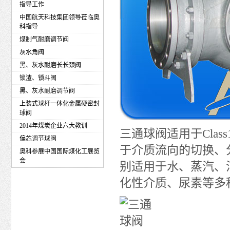
指导工作
中国航天科技集团领导莅临奥
科指导
煤制气耐磨调节阀
灰水角阀
黑、灰水耐磨长长颈阀
锁渣、锁斗阀
黑、灰水耐磨调节阀
上装式球杆一体化金属硬密封
球阀
2014年煤炭企业六大教训
三通球阀适用于Class1
偏芯调节球阀
于介质流向的切换、
奥科参展中国国际煤化工展览
会
别适用于水、蒸汽、
化性介质、尿素等多