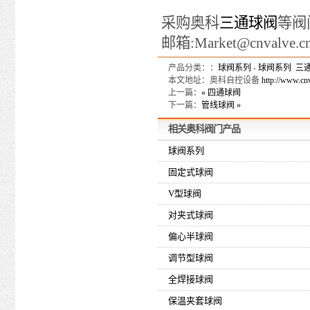
采购奥科
三通球阀
等阀
邮箱:Market@cnvalve.c
产品分类：：
球阀系列
-
球阀系列
三
本文地址：奥科自控设备
http://www.cn
上一篇：
« 四通球阀
下一篇：
管线球阀 »
相关
奥科
阀门产品
球阀系列
固定式球阀
V型球阀
对夹式球阀
偏心半球阀
调节型球阀
全焊接球阀
保温夹套球阀