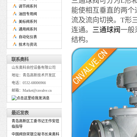
三通球阀可分为L形和
调节阀系列
能使相互垂直的两个
油田专用阀
流及流向切换。T形
美标阀系列
连通。
三通球阀
一般
通用阀系列
自动化仪表
结构。
技术与资讯
联系奥科
山东奥科自控设备有限公司
地址：青岛高新技术开发区
电话：0532-68006966
邮箱：Market@cnvalve.cn
最近发表
青岛高新区工委书记王作安莅
临指导
中国阀协宋银立秘书长来奥科