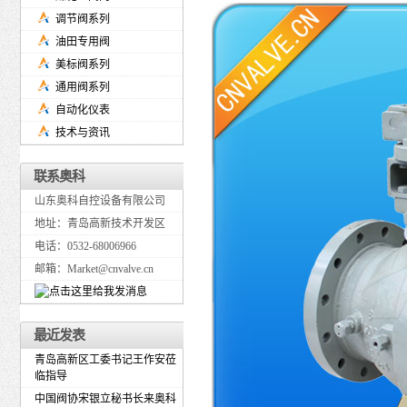
调节阀系列
油田专用阀
美标阀系列
通用阀系列
自动化仪表
技术与资讯
联系奥科
山东奥科自控设备有限公司
地址：青岛高新技术开发区
电话：0532-68006966
邮箱：Market@cnvalve.cn
最近发表
青岛高新区工委书记王作安莅
临指导
中国阀协宋银立秘书长来奥科