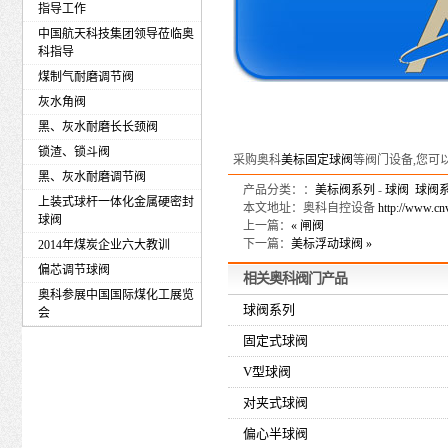
指导工作
中国航天科技集团领导莅临奥
科指导
煤制气耐磨调节阀
灰水角阀
黑、灰水耐磨长长颈阀
锁渣、锁斗阀
采购奥科
美标固定球阀
等阀门设备,您可以咨询
黑、灰水耐磨调节阀
产品分类：：
美标阀系列
-
球阀
球阀
上装式球杆一体化金属硬密封
本文地址：奥科自控设备
http://www.cn
球阀
上一篇：
« 闸阀
下一篇：
美标浮动球阀 »
2014年煤炭企业六大教训
偏芯调节球阀
相关
奥科
阀门产品
奥科参展中国国际煤化工展览
球阀系列
会
固定式球阀
V型球阀
对夹式球阀
偏心半球阀