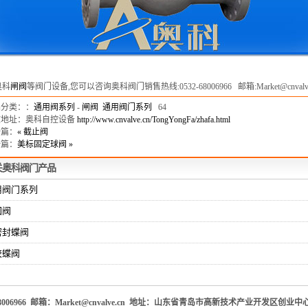
奥科
闸阀
等阀门设备,您可以咨询奥科阀门销售热线:0532-68006966 邮箱:Market@cnvalve
品分类：：
通用阀系列
-
闸阀
通用阀门系列
64
文地址：奥科自控设备
http://www.cnvalve.cn/TongYongFa/zhafa.html
一篇：
« 截止阀
一篇：
美标固定球阀 »
关
奥科
阀门产品
用阀门系列
回阀
密封蝶阀
胶蝶阀
06966 邮箱：Market@cnvalve.cn 地址：山东省青岛市高新技术产业开发区创业中心1