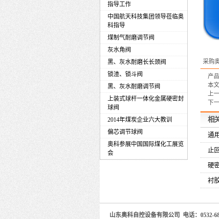
指导工作
中国航天科技集团领导莅临奥
科指导
煤制气耐磨调节阀
灰水角阀
采购
黑、灰水耐磨长长颈阀
锁渣、锁斗阀
产
本
黑、灰水耐磨调节阀
上
上装式球杆一体化金属硬密封
下
球阀
相
2014年煤炭企业六大教训
偏芯调节球阀
通
奥科参展中国国际煤化工展览
止
会
硬
衬
山东奥科自控设备有限公司 电话：0532-680