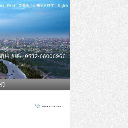
科阀门官网
|
繁體版
|
山东奥科自控
|
English
们
www.cnvalve.cn