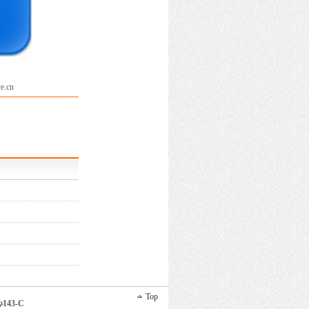
.cn
Top
43-C