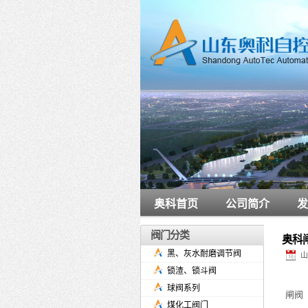
奥科首页
公司简介
发
阀门分类
奥科
黑、灰水耐磨调节阀
山
锁渣、锁斗阀
球阀系列
闸阀
煤化工阀门