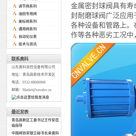
金属密封球阀具有寿
调节阀系列
封耐磨球阀广泛应用
油田专用阀
美标阀系列
各种设备和管路上。
通用阀系列
作等各种恶劣工况中
自动化仪表
技术与资讯
联系奥科
山东奥科自控设备有限公司
地址：青岛高新技术开发区
电话：0532-68006966
邮箱：Market@cnvalve.cn
最近发表
青岛高新区工委书记王作安莅
临指导
中国阀协宋银立秘书长来奥科