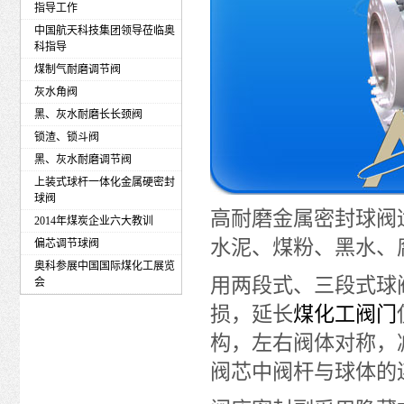
指导工作
中国航天科技集团领导莅临奥
科指导
煤制气耐磨调节阀
灰水角阀
黑、灰水耐磨长长颈阀
锁渣、锁斗阀
黑、灰水耐磨调节阀
上装式球杆一体化金属硬密封
球阀
高耐磨金属密封球阀
2014年煤炭企业六大教训
水泥、煤粉、黑水、
偏芯调节球阀
奥科参展中国国际煤化工展览
用两段式、三段式球
会
损，延长
煤化工阀门
构，左右阀体对称，
阀芯中阀杆与球体的