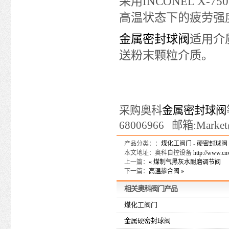
采用INCONEL X
高温状态下的疲劳强
金属密封球阀
适用介
送粉末颗粒介质。
采购奥科
金属密封球阀
68006966 邮箱:Market@
产品分类：：
煤化工阀门
-
硬密封球阀
本文地址：奥科自控设备
http://www.cn
上一篇：
« 煤制气黑灰水耐磨调节阀
下一篇：
高温掺合阀 »
相关
奥科
阀门产品
煤化工阀门
金属硬密封球阀