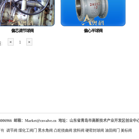
偏芯调节球阀
偏心半球阀
«
»
1
:
06966 邮箱：Market@cnvalve.cn 地址：山东省青岛市高新技术产业开发区创业中心1
所有
调节阀
煤化工阀门
黑水角阀
凸轮挠曲阀
放料阀
硬密封球阀
油田阀门
美标阀