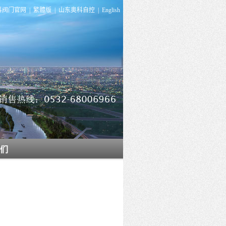
科阀门官网
|
繁體版
|
山东奥科自控
|
English
们