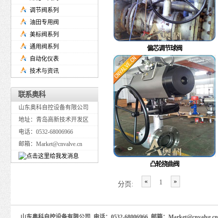
调节阀系列
油田专用阀
美标阀系列
通用阀系列
偏芯调节球阀
自动化仪表
技术与资讯
联系奥科
山东奥科自控设备有限公司
地址：青岛高新技术开发区
电话：0532-68006966
邮箱：Market@cnvalve.cn
凸轮挠曲阀
«
»
1
分页:
山东奥科自控设备有限公司 电话：0532-68006966 邮箱：Market@cnva